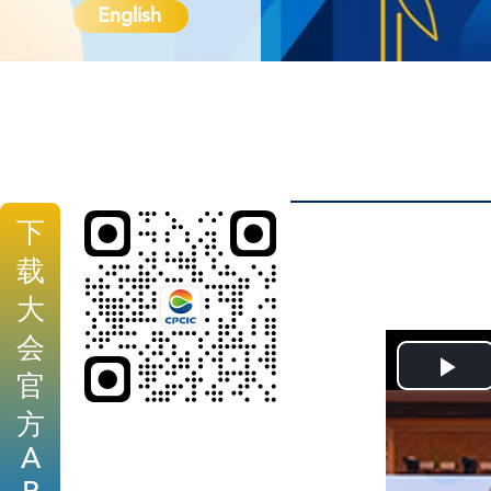
English
下
载
大
会
Pl
官
方
Vi
A