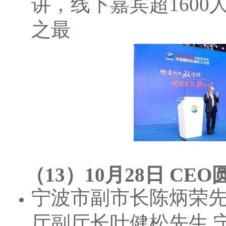
讲，线下嘉宾超1600
之最
（13）10月28日 CE
宁波市副市长陈炳荣先
厅副厅长叶健松先生,