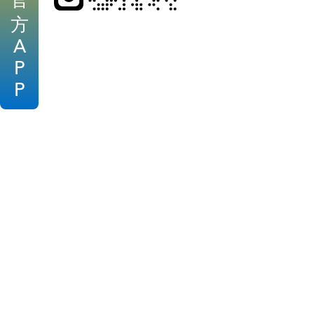
官
方
A
P
P