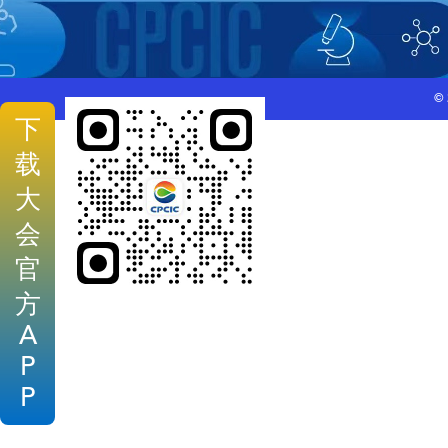
©
下
载
大
会
官
方
A
P
P