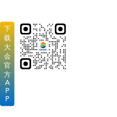
下
载
大
会
官
方
A
P
P