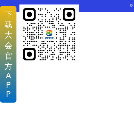
©
下
载
大
会
官
方
A
P
P