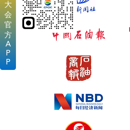
大
会
官
方
A
P
P