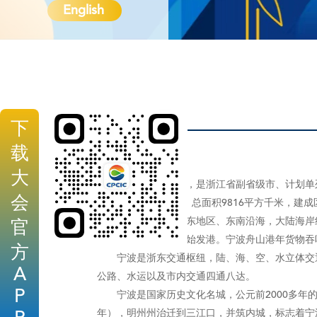
English
下
载
大
宁波，简称“甬”，是浙江省副省级市、计划单列
会
县、代管2个县级市，总面积9816平方千米，建成区面
宁波地处中国华东地区、东南沿海，大陆海岸线
官
“海上丝绸之路”东方始发港。宁波舟山港年货物
方
宁波是浙东交通枢纽，陆、海、空、水立体交通
A
公路、水运以及市内交通四通八达。
P
宁波是国家历史文化名城，公元前2000多年的
年），明州州治迁到三江口，并筑内城，标志着宁波