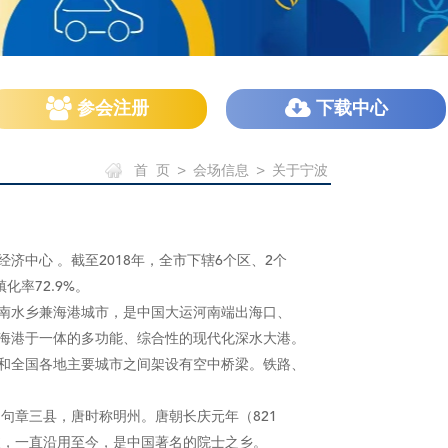
参会注册
下载中心
首 页
>
会场信息
>
关于宁波
中心 。截至2018年，全市下辖6个区、2个
化率72.9%。
南水乡兼海港城市，是中国大运河南端出海口、
和海港于一体的多功能、综合性的现代化深水大港。
和全国各地主要城市之间架设有空中桥梁。铁路、
句章三县，唐时称明州。唐朝长庆元年（821
波，一直沿用至今，是中国著名的院士之乡。