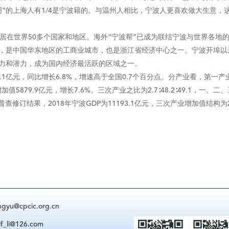
的上海人有1/4是宁波籍的。与温州人相比，宁波人更喜欢做大生意，这
在世界50多个国家和地区。海外“宁波帮”已成为联结宁波与世界各地
是中国华东地区的工商业城市，也是浙江省经济中心之一。宁波开埠以来
力和潜力，成为国内经济最活跃的区域之一。
1亿元，同比增长6.8%，增速高于全国0.7个百分点。分产业看，第一产业
值5879.9亿元，增长7.6%。三次产业之比为2.7∶48.2∶49.1，一、二
订结果，2018年宁波GDP为11193.1亿元，三次产业增加值结构为2.7∶4
@cpcic.org.cn
i@126.com