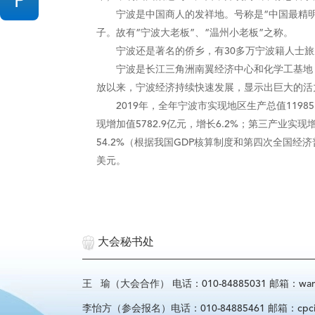
P
宁波是中国商人的发祥地。号称是“中国最精明”
子。故有“宁波大老板”、“温州小老板”之称。
宁波还是著名的侨乡，有30多万宁波籍人士旅居
宁波是长江三角洲南翼经济中心和化学工基地，
放以来，宁波经济持续快速发展，显示出巨大的活
2019年，全年宁波市实现地区生产总值11985.
现增加值5782.9亿元，增长6.2%；第三产业实现增加
54.2%（根据我国GDP核算制度和第四次全国经济普查修
美元。
大会秘书处
王 瑜（大会合作） 电话：010-84885031 邮箱：wangyu
李怡方（参会报名）电话：010-84885461 邮箱：cpcif_l