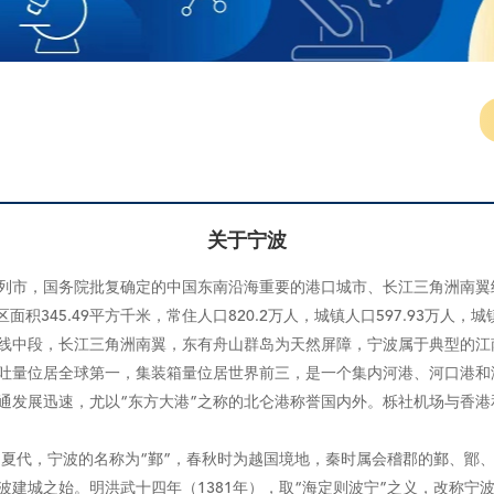
关于宁波
市，国务院批复确定的中国东南沿海重要的港口城市、长江三角洲南翼经济
积345.49平方千米，常住人口820.2万人，城镇人口597.93万人，城镇
中段，长江三角洲南翼，东有舟山群岛为天然屏障，宁波属于典型的江
吞吐量位居全球第一，集装箱量位居世界前三，是一个集内河港、河口港
发展迅速，尤以“东方大港”之称的北仑港称誉国内外。栎社机场与香港
夏代，宁波的名称为“鄞”，春秋时为越国境地，秦时属会稽郡的鄞、鄮、
建城之始。明洪武十四年（1381年），取“海定则波宁”之义，改称宁