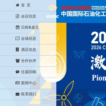
首 页
会议信息
日程&嘉宾
会场信息
酒店信息
合作伙伴
往届回顾
新闻中心
联系我们