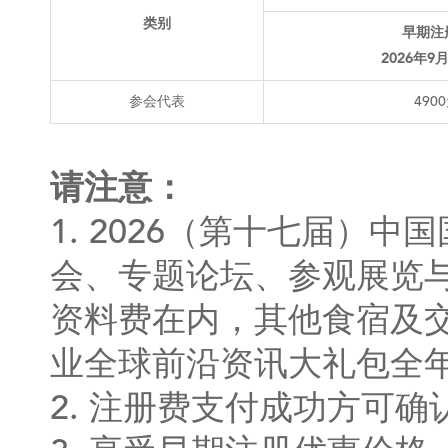
类别
早期注
2026年9
参会代表
490
请注意：
1. 2026（第十七届）
会、专题论坛、参观展览
资料费在内，其他食宿及
业全球前沿资讯大礼包全
2. 注册费支付成功方可