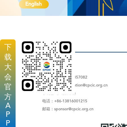
English
下
载
大会秘书处：
大
张阳（大会注册）
会
电话：+86-18616357082
注册邮箱：
registration@cpcic.org.cn
官
李晓雪（大会展商）
方
电话：+86-13816001215
A
邮箱：
sponsor@cpcic.org.cn
P
P