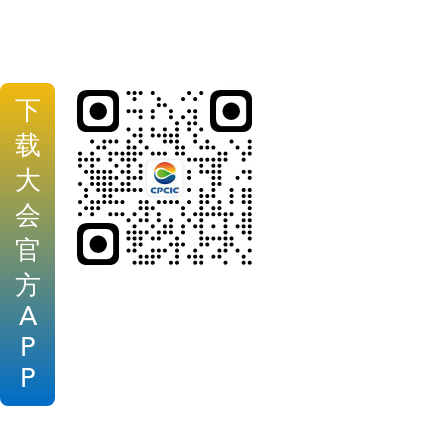
下
载
大
会
官
方
A
P
P