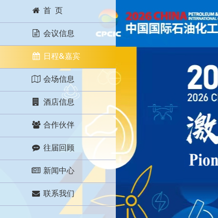
首 页
会议信息
日程&嘉宾
会场信息
酒店信息
合作伙伴
往届回顾
新闻中心
联系我们