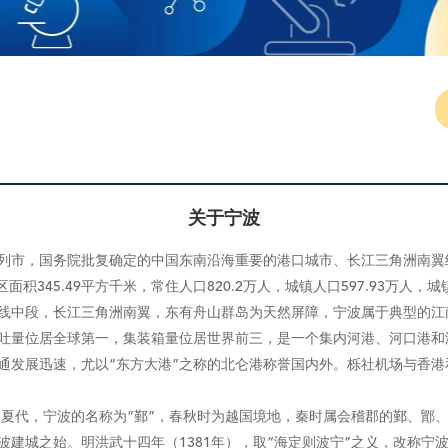
关于宁波
市，国务院批复确定的中国东南沿海重要的港口城市、长江三角洲南翼经济
积345.49平方千米，常住人口820.2万人，城镇人口597.93万人，城镇
中段，长江三角洲南翼，东有舟山群岛为天然屏障，宁波属于典型的江
吞吐量位居全球第一，集装箱量位居世界前三，是一个集内河港、河口港
发展迅速，尤以“东方大港”之称的北仑港称誉国内外。栎社机场与香港
夏代，宁波的名称为“鄞”，春秋时为越国境地，秦时属会稽郡的鄞、鄮、
建城之始。明洪武十四年（1381年），取“海定则波宁”之义，改称宁