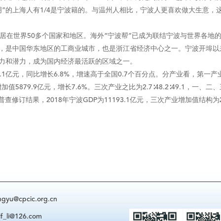
的上海人有1/4是宁波籍的。与温州人相比，宁波人更喜欢做大生意，这
在世界50多个国家和地区。海外“宁波帮”已成为联结宁波与世界各地
是中国华东地区的工商业城市，也是浙江省经济中心之一。宁波开埠以来
力和潜力，成为国内经济最活跃的区域之一。
1亿元，同比增长6.8%，增速高于全国0.7个百分点。分产业看，第一产业
值5879.9亿元，增长7.6%。三次产业之比为2.7∶48.2∶49.1，一、二
订结果，2018年宁波GDP为11193.1亿元，三次产业增加值结构为2.7∶4
@cpcic.org.cn
i@126.com