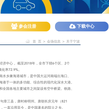
参会注册
下载中心
首 页
>
会场信息
>
关于宁波
中心 。截至2018年，全市下辖6个区、2个
化率72.9%。
南水乡兼海港城市，是中国大运河南端出海口、
和海港于一体的多功能、综合性的现代化深水大港。
和全国各地主要城市之间架设有空中桥梁。铁路、
句章三县，唐时称明州。唐朝长庆元年（821
波，一直沿用至今，是中国著名的院士之乡。