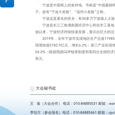
P
宁波是中国商人的发祥地。号称是“中国最精明”
子。故有“宁波大老板”、“温州小老板”之称。
宁波还是著名的侨乡，有30多万宁波籍人士旅居
宁波是长江三角洲南翼经济中心和化学工基地，
放以来，宁波经济持续快速发展，显示出巨大的活
2019年，全年宁波市实现地区生产总值11985.
现增加值5782.9亿元，增长6.2%；第三产业实现增加
54.2%（根据我国GDP核算制度和第四次全国经济普查修
美元。
大会秘书处
王 瑜（大会合作） 电话：010-84885031 邮箱：wangyu
李怡方（参会报名）电话：010-84885461 邮箱：cpcif_l