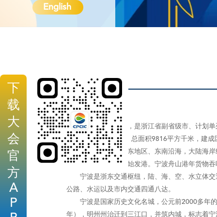
English
下
载
大
宁波，简称“甬”，是浙江省副省级市、计划单列
会
县、代管2个县级市，总面积9816平方千米，建成区面
宁波地处中国华东地区、东南沿海，大陆海岸线
官
“海上丝绸之路”东方始发港。宁波舟山港年货物
方
宁波是浙东交通枢纽，陆、海、空、水立体交通
A
公路、水运以及市内交通四通八达。
P
宁波是国家历史文化名城，公元前2000多年的
年），明州州治迁到三江口，并筑内城，标志着宁波