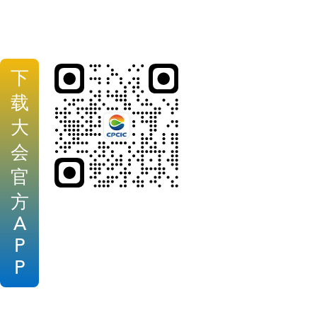
下
载
大
会
官
方
A
P
P