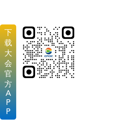
下
载
大
会
官
方
A
P
P