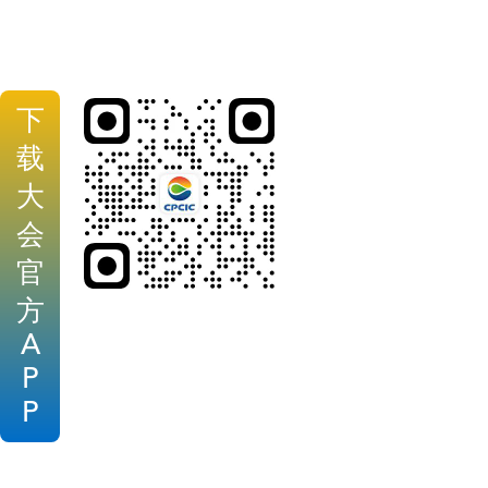
下
载
大
会
官
方
A
P
P