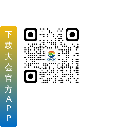
下
载
大
会
官
方
A
P
P