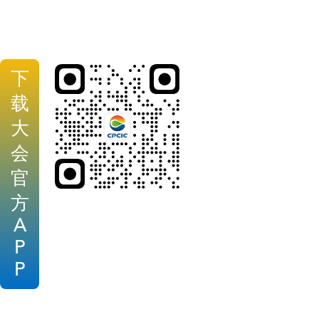
下
载
大
会
官
方
A
P
P