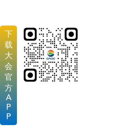
下
载
大
会
官
方
A
P
P