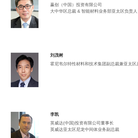
赢创（中国）投资有限公司
大中华区总裁 & 智能材料业务部亚太区负责人
刘茂树
霍尼韦尔特性材料和技术集团副总裁兼亚太区
李凯
英威达(中国)投资有限公司董事长
英威达亚太区尼龙中间体业务副总裁