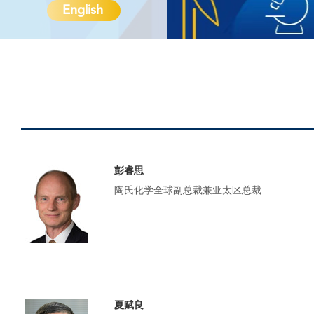
English
彭睿思
陶氏化学全球副总裁兼亚太区总裁
夏赋良