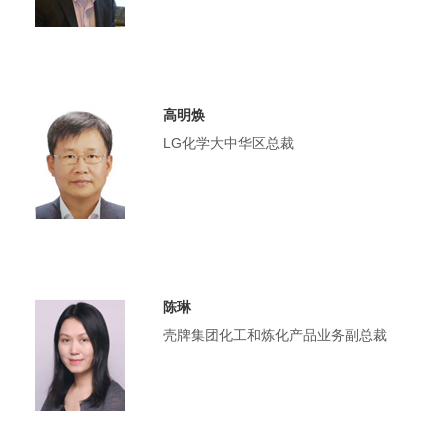
高明焕
LG化学大中华区总裁
陈琳
壳牌集团化工和炼化产品业务副总裁